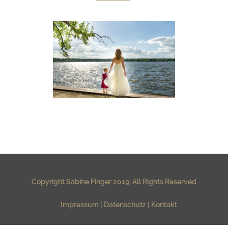
HOCHZEITSREPORTAGE AM
WANNSEE IN BERLIN
Hochzeiten
Copyright Sabine Finger 2019. All Rights Reserved
Impressum
Datenschutz
Kontakt